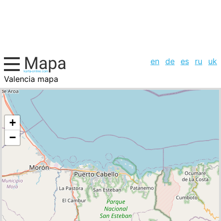
en
de
es
ru
uk
Valencia mapa
Venezuela, la lista de ciudades
+
−