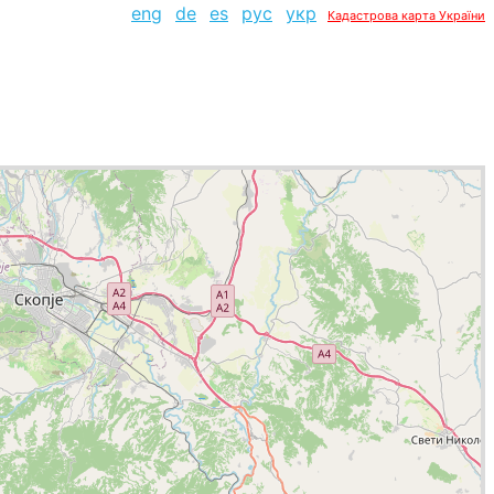
eng
de
es
рус
укр
Кадастрова карта України