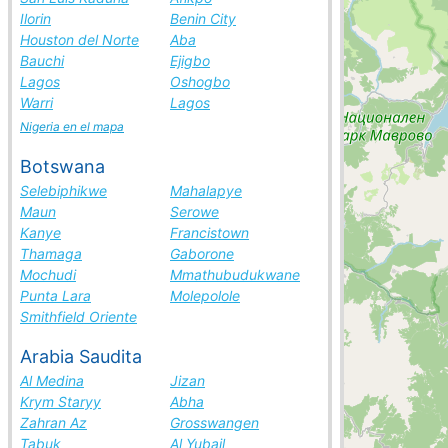
Ilorin
Benin City
Houston del Norte
Aba
Bauchi
Ejigbo
Lagos
Oshogbo
Warri
Lagos
Nigeria en el mapa
Botswana
Selebiphikwe
Mahalapye
Maun
Serowe
Kanye
Francistown
Thamaga
Gaborone
Mochudi
Mmathubudukwane
Punta Lara
Molepolole
Smithfield Oriente
Arabia Saudita
Al Medina
Jizan
Krym Staryy
Abha
Zahran Az
Grosswangen
Tabuk
Al Yubail