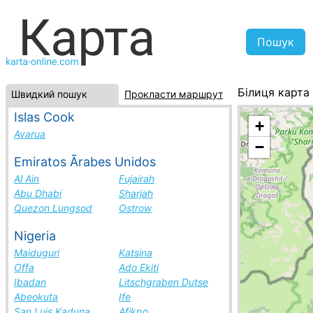
Білиця карта
Швидкий пошук
Прокласти маршрут
Македонія, с
Islas Cook
+
Avarua
−
Emiratos Ãrabes Unidos
Al Ain
Fujairah
Abu Dhabi
Sharjah
Quezon Lungsod
Ostrow
Nigeria
Maiduguri
Katsina
Offa
Ado Ekiti
Ibadan
Litschgraben Dutse
Abeokuta
Ife
San Luis Kaduna
Afikpo