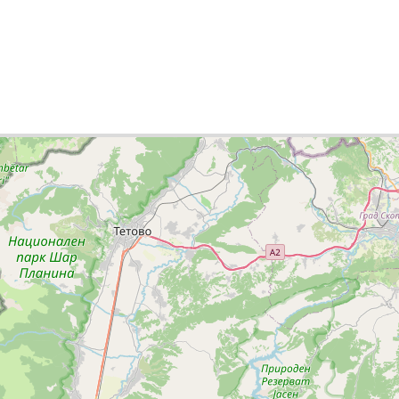
писок міст