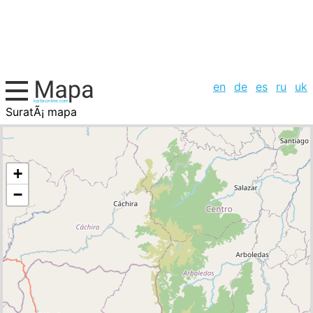
en
de
es
ru
uk
SuratÃ¡ mapa
Antillas Holandesas, la lista de ciudades
+
−