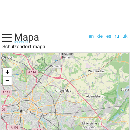
en
de
es
ru
uk
Schulzendorf mapa
Alemania, la lista de ciudades
+
−