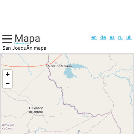
en
de
es
ru
uk
San JoaquÃ­n mapa
Venezuela, la lista de ciudades
+
−