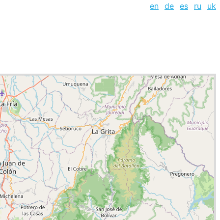
en
de
es
ru
uk