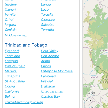
Glodeni
Lunga
Cainari
Lazo
Varnita
Taraclia
Orhei
Ciorescu
Iargara
Salcutsa
Cimislia
Tvardita
Moldova on map
Trinidad and Tobago
Fyzabad
Petit Valley
Tableland
Bon Accord
Freeport
Arima
Port of Spain
Piarco
Maraval
Enterprise Montrose
Tunapuna
Lambeau
St Augustine
Preysal
Couva
D'abadie
California
Chaguaramas
Belmont
Claxton Bay
Trinidad and Tobago on map