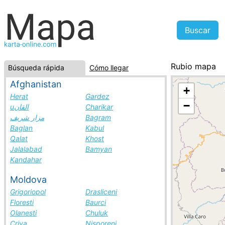
Rubio mapa
Búsqueda rápida
Cómo llegar
Venezuela, la 
Afghanistan
+
Herat
Gardez
−
uالقان
Charikar
مزار شريف
Bagram
Baglan
Kabul
Qalat
Khost
Jalalabad
Bamyan
Kandahar
Moldova
Grigoriopol
Drasliceni
Floresti
Baurci
Olanesti
Chuluk
Criva
Nisporeni