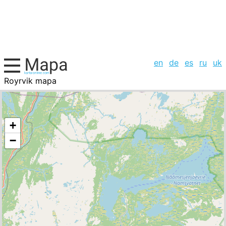
en
de
es
ru
uk
Royrvik mapa
Noruega, la lista de ciudades
+
−