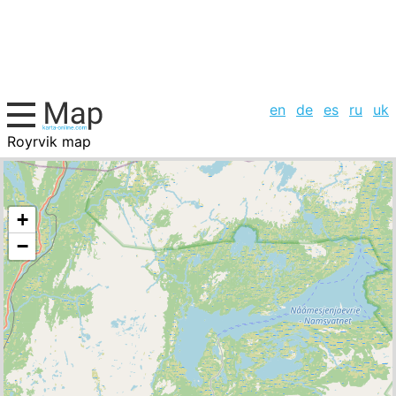
en
de
es
ru
uk
Royrvik map
Norway, cities list
+
−