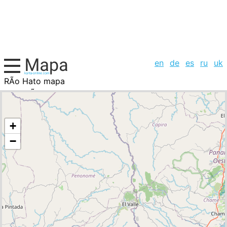
en
de
es
ru
uk
RÃ­o Hato mapa
PanamÃ¡, la lista de ciudades
+
−