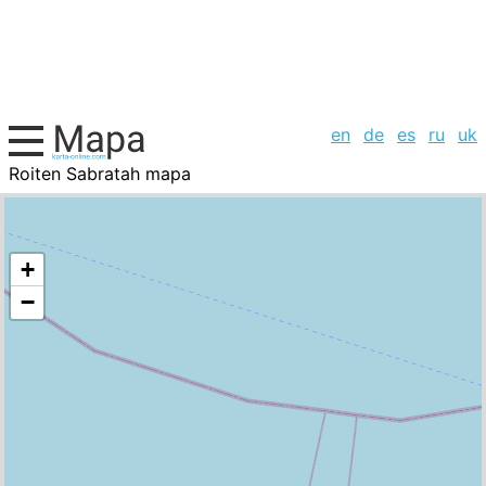
en
de
es
ru
uk
Roiten Sabratah mapa
Libia, la lista de ciudades
+
−