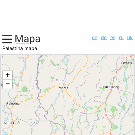
en
de
es
ru
uk
Palestina mapa
Ecuador, la lista de ciudades
+
−