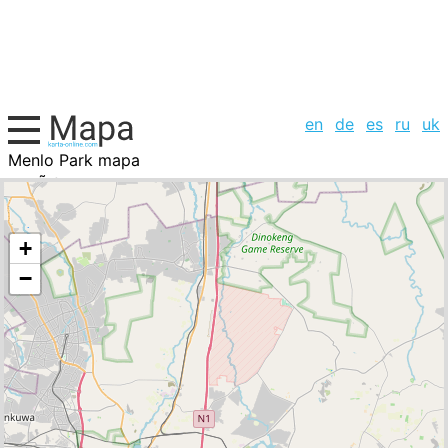
en
de
es
ru
uk
Menlo Park mapa
SudÃ¡frica, la lista de ciudades
+
−