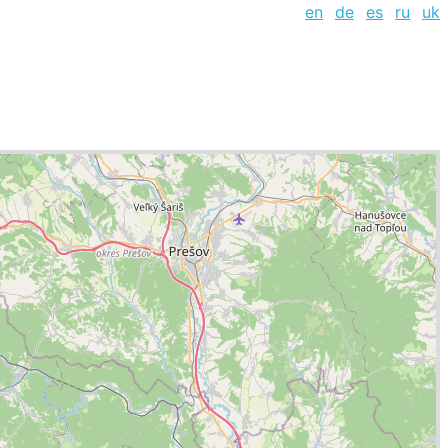
en
de
es
ru
uk