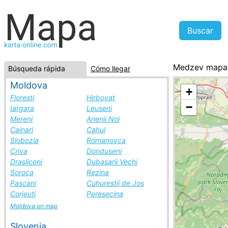
Medzev mapa
Búsqueda rápida
Cómo llegar
Eslovaquia, la
Moldova
+
Floresti
Hirbovat
−
Iargara
Leuseni
Mereni
Anenii Noi
Cainari
Cahul
Slobozia
Romanovca
Criva
Donduseni
Drasliceni
Dubasarii Vechi
Soroca
Rezina
Pascani
Cuhurestii de Jos
Corjeuti
Peresecina
Moldova on map
Slovenia