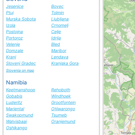
Jesenice
Bovec
Ptuj
Tolmin
Murska Sobota
Ljubljana
Izola
Crnomelj
Postojna
Celje
Portoroz
Idrija
Velenje
Bled
Domzale
Maribor
Kranj
Lendava
Slovenj Gradec
Kranjska Gora
Slovenia on map
Namibia
Keetmanshoop
Rehoboth
Gobabis
Windhoek
Luderitz
Grootfontein
Mariental
Otjiwarongo
Swakopmund
Tsumeb
Walvisbaai
Oranjemund
Oshikango