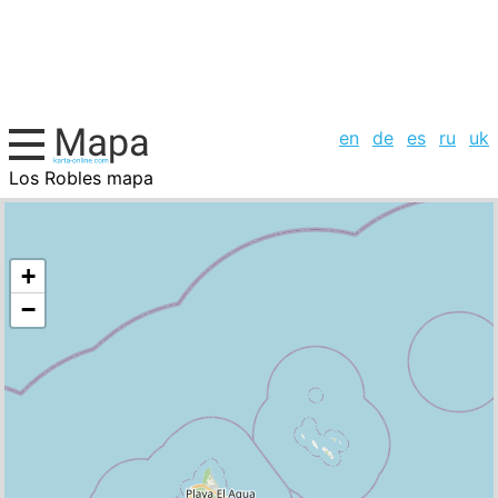
en
de
es
ru
uk
Los Robles mapa
Venezuela, la lista de ciudades
+
−