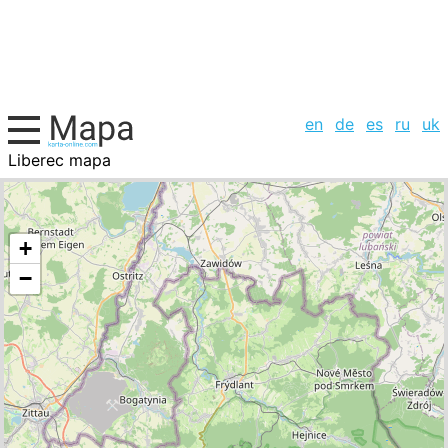
en
de
es
ru
uk
Liberec mapa
, la lista de ciudades
+
−