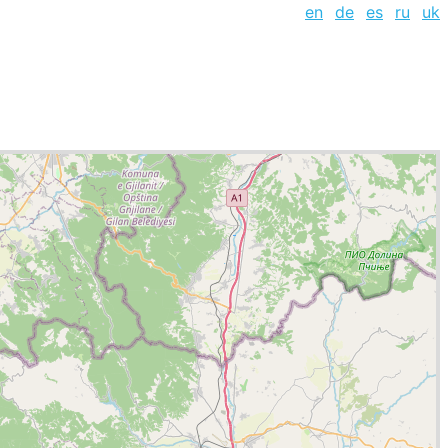
en
de
es
ru
uk