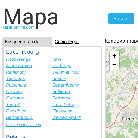
Kondovo map
Búsqueda rápida
Cómo llegar
Macedonia, la 
Luxembourg
+
Hesperange
Kayl
−
Niederanven
Tuntange
Rambruch
Weiler-la-Tour
Tuntange
Roeser
Putscheid
Bettembourg
Contern
Schieren
Clervaux
Redange
Tandel
Larochette
Consthum
Flaxweiler
Bettembourg
Weiswampach
Luxembourg on map
Belarus