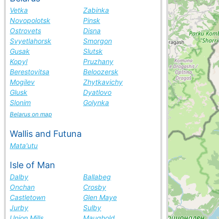
Vetka
Zabinka
Novopolotsk
Pinsk
Ostrovets
Disna
Svyetlahorsk
Smorgon
Gusak
Slutsk
Kopyl
Pruzhany
Berestovitsa
Beloozersk
Mogilev
Zhytkavichy
Glusk
Dyatlovo
Slonim
Golynka
Belarus on map
Wallis and Futuna
Mata'utu
Isle of Man
Dalby
Ballabeg
Onchan
Crosby
Castletown
Glen Maye
Jurby
Sulby
Union Mills
Maughold