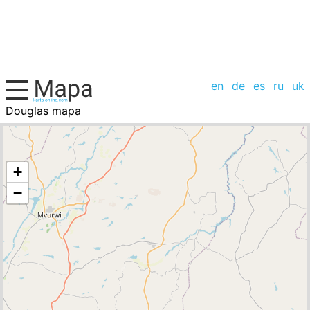
en
de
es
ru
uk
Douglas mapa
, la lista de ciudades
+
−