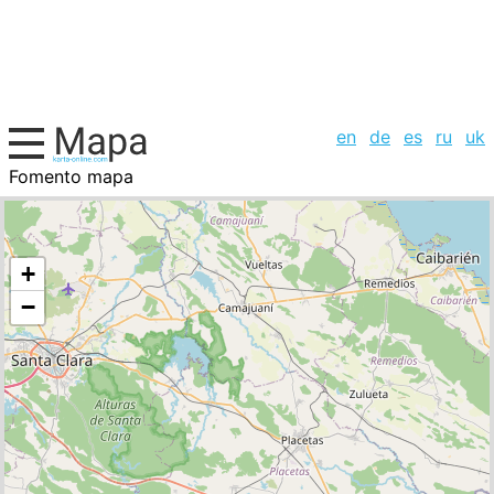
en
de
es
ru
uk
Fomento mapa
Cuba, la lista de ciudades
+
−