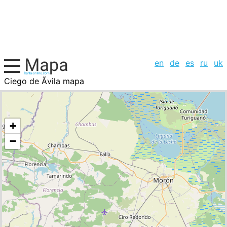
en
de
es
ru
uk
Ciego de Ãvila mapa
Cuba, la lista de ciudades
+
−