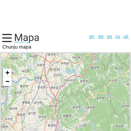
en
de
es
ru
uk
Chunju mapa
Corea, la lista de ciudades
+
−