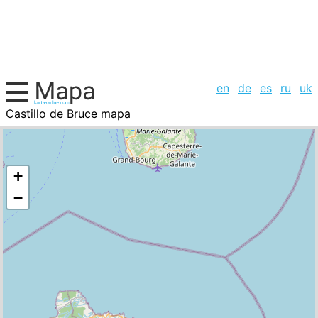
en
de
es
ru
uk
Castillo de Bruce mapa
Dominica, la lista de ciudades
+
−