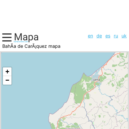
en
de
es
ru
uk
BahÃ­a de CarÃ¡quez mapa
Ecuador, la lista de ciudades
+
−