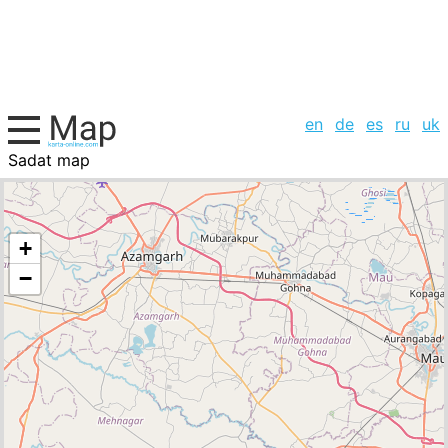
en
de
es
ru
uk
Sadat map
India, cities list
+
−