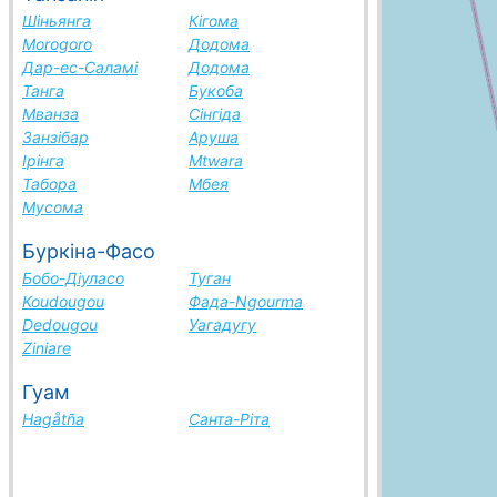
Шіньянга
Кігома
Morogoro
Додома
Дар-ес-Саламі
Додома
Танга
Букоба
Мванза
Сінгіда
Занзібар
Аруша
Ірінга
Mtwara
Табора
Мбея
Мусома
Буркіна-Фасо
Бобо-Діуласо
Туган
Koudougou
Фада-Ngourma
Dedougou
Уагадугу
Ziniare
Гуам
Hagåtña
Санта-Ріта