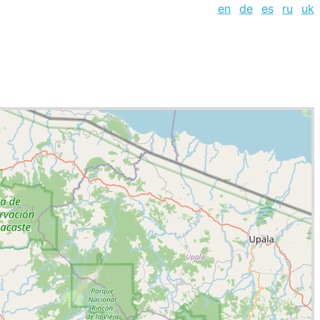
en
de
es
ru
uk