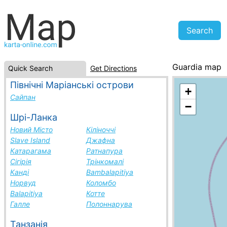
Guardia map
Quick Search
Get Directions
Costa Rica, cit
Північні Маріанські острови
+
Сайпан
−
Шрі-Ланка
Новий Місто
Кіліноччі
Slave Island
Джафна
Катарагама
Ратнапура
Сігірія
Трінкомалі
Канді
Bambalapitiya
Норвуд
Коломбо
Balapitiya
Котте
Галле
Полоннарува
Танзанія