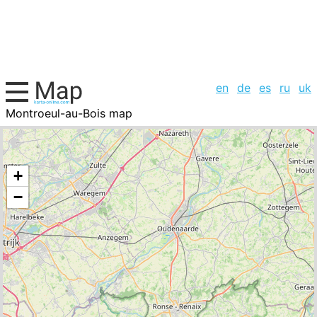
en
de
es
ru
uk
Montroeul-au-Bois map
Belgium, cities list
+
−