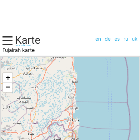
en
de
es
ru
uk
Fujairah karte
Vereinigte Arabische Emirate, Städte-Liste
+
−