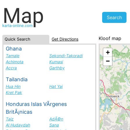
Kloof map
Quick Search
Get Directions
South Africa, c
Ghana
+
Tamale
Sekondi-Takoradi
−
Achimota
Kumasi
Accra
Garthby
Tailandia
Hua Hin
Hat Yai
Kret Pak
Honduras Islas VÃ­rgenes
BritÃ¡nicas
Taiz
AdÃ©n
Al Hudaydah
Sana