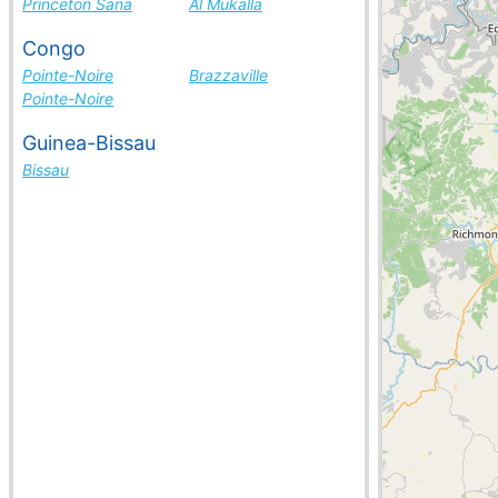
Princeton Sana
Al Mukalla
Congo
Pointe-Noire
Brazzaville
Pointe-Noire
Guinea-Bissau
Bissau