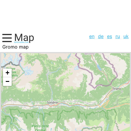
en
de
es
ru
uk
Gromo map
Italy, cities list
+
−