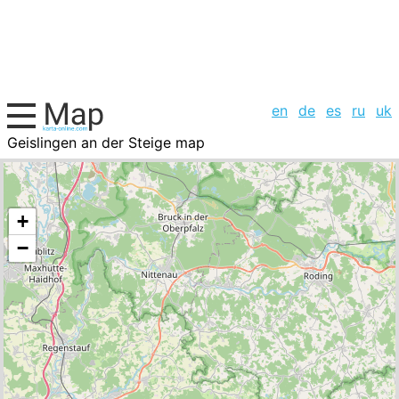
en
de
es
ru
uk
Geislingen an der Steige map
Germany, cities list
+
−