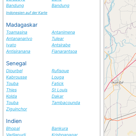
Bandung
Bandung
Indonesien auf der Karte
Madagaskar
Toamasina
Antanimena
Antananarivo
Tulear
Ivato
Antsirabe
Antisiranana
Fianarantsoa
Senegal
Diourbel
Rufisque
Kabrousse
Louga
Touba
Fatick
Thies
St Louis
Kolda
Dakar
Touba
Tambacounda
Ziguinchor
Indien
Bhopal
Bankura
Vadlapudi
Krishnanagar