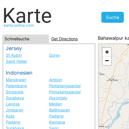
Bahawalpur k
Schnellsuche
Get Directions
Pakistan, Städ
Jersey
+
St Aubin
Gorey
−
Saint Helier
Indonesien
Manokwari
Ambon
Palembang
Pematangsiantar
Singaraja
Pematangsiantar
Surabaya
Gorontalo
Langsa
Medan
Jimbaran
Balikpapan
Kuta
Padang
Padang
Kaimana
Surabaya
Sario