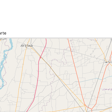
arte
te-Liste