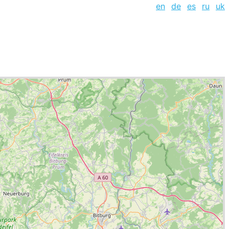
en
de
es
ru
uk