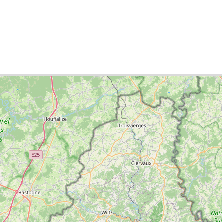
p
ties list