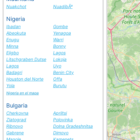
Nuakchot
NuadibÃº
Nigeria
Ibadan
Gombe
Abeokuta
Yenagoa
Enugu
Warri
Minna
Bonny
Ejigbo
Lagos
Litschgraben Dutse
Lokoja
Lagos
Uyo
Badagri
Benin City
Houston del Norte
Offa
Yola
Burutu
Nigeria en el mapa
Bulgaria
Cherkovna
Apriltsi
Zlatograd
Polovinka
Ribnovo
Dolna Gradeshnitsa
Gabrene
Dimovo
Manole
Kamenets