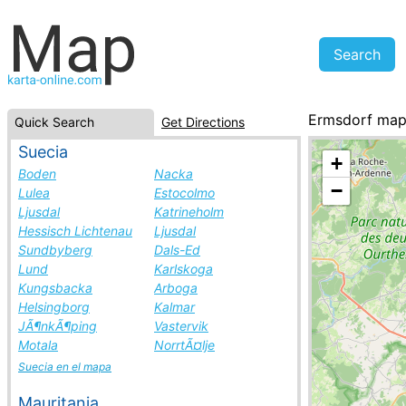
Ermsdorf ma
Quick Search
Get Directions
Luxembourg, ci
Suecia
+
Boden
Nacka
−
Lulea
Estocolmo
Ljusdal
Katrineholm
Hessisch Lichtenau
Ljusdal
Sundbyberg
Dals-Ed
Lund
Karlskoga
Kungsbacka
Arboga
Helsingborg
Kalmar
JÃ¶nkÃ¶ping
Vastervik
Motala
NorrtÃ¤lje
Suecia en el mapa
Mauritania