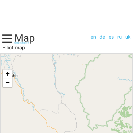
en
de
es
ru
uk
Elliot map
South Africa, cities list
+
−