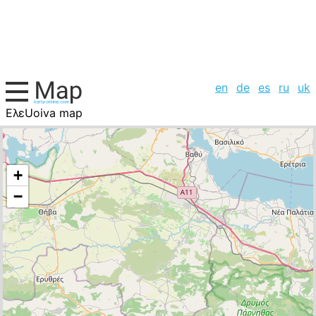
en
de
es
ru
uk
EλεUoiva map
Greece, cities list
+
−