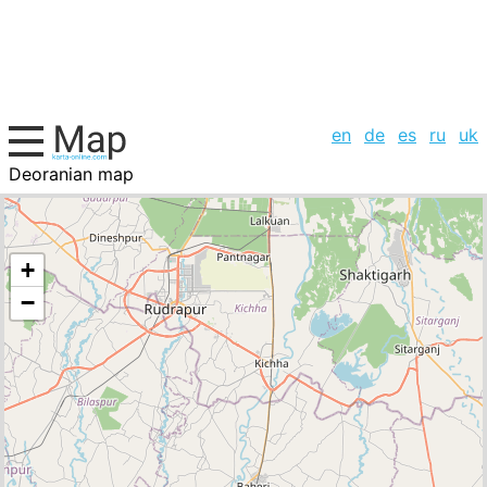
en
de
es
ru
uk
Deoranian map
India, cities list
+
−