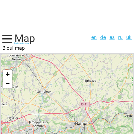
en
de
es
ru
uk
Bioul map
Belgium, cities list
+
−