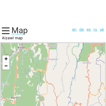
en
de
es
ru
uk
Aizawl map
India, cities list
+
−