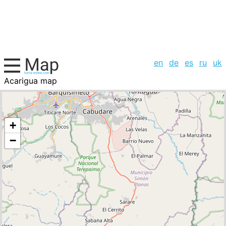
en
de
es
ru
uk
Acarigua map
Venezuela, cities list
+
−