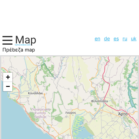
en
de
es
ru
uk
Πpέbεζa map
Greece, cities list
+
−