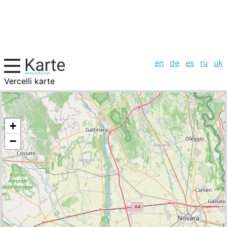
en
de
es
ru
uk
Vercelli karte
Italien, Städte-Liste
+
−