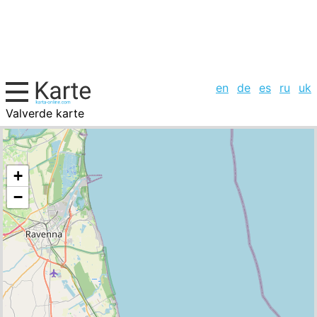
en
de
es
ru
uk
Valverde karte
Italien, Städte-Liste
+
−