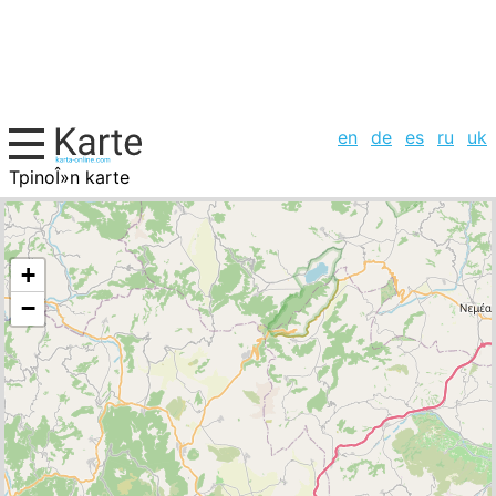
en
de
es
ru
uk
TpinoÎ»n karte
Griechenland, Städte-Liste
+
−