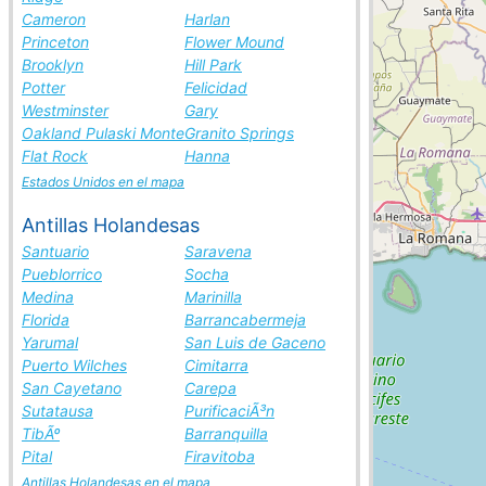
Cameron
Harlan
Princeton
Flower Mound
Brooklyn
Hill Park
Potter
Felicidad
Westminster
Gary
Oakland Pulaski Monte
Granito Springs
Flat Rock
Hanna
Estados Unidos en el mapa
Antillas Holandesas
Santuario
Saravena
Pueblorrico
Socha
Medina
Marinilla
Florida
Barrancabermeja
Yarumal
San Luis de Gaceno
Puerto Wilches
Cimitarra
San Cayetano
Carepa
Sutatausa
PurificaciÃ³n
TibÃº
Barranquilla
Pital
Firavitoba
Antillas Holandesas en el mapa