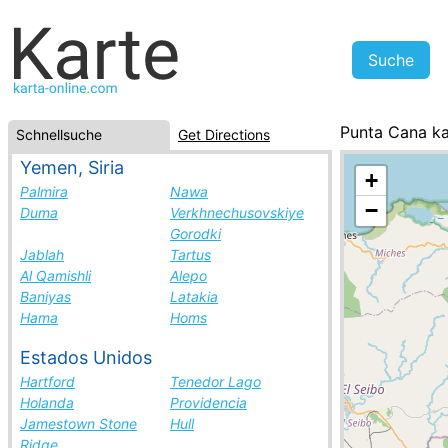
Punta Cana ka
Schnellsuche
Get Directions
Dominikanisch
Yemen, Siria
+
Palmira
Nawa
−
Duma
Verkhnechusovskiye
Gorodki
Jablah
Tartus
Al Qamishli
Alepo
Baniyas
Latakia
Hama
Homs
Estados Unidos
Hartford
Tenedor Lago
Holanda
Providencia
Jamestown Stone
Hull
Ridge