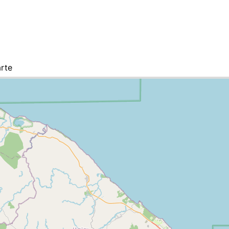
rte
e Republik, Städte-Liste