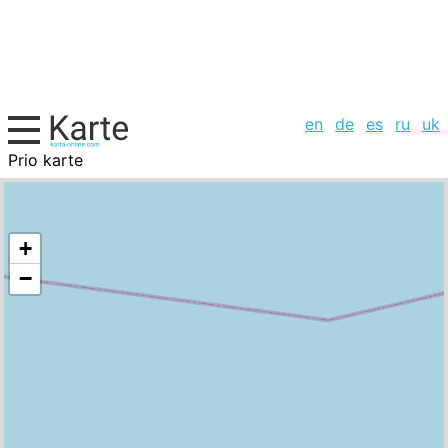
en
de
es
ru
uk
Prio karte
Spanien, Städte-Liste
+
−