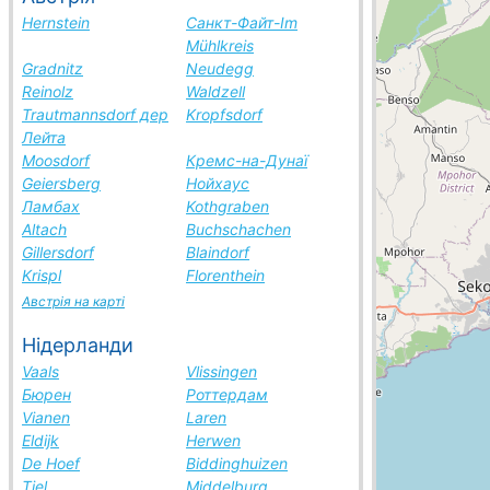
Hernstein
Санкт-Файт-Im
Mühlkreis
Gradnitz
Neudegg
Reinolz
Waldzell
Trautmannsdorf дер
Kropfsdorf
Лейта
Moosdorf
Кремс-на-Дунаї
Geiersberg
Нойхаус
Ламбах
Kothgraben
Altach
Buchschachen
Gillersdorf
Blaindorf
Krispl
Florenthein
Австрія на карті
Нідерланди
Vaals
Vlissingen
Бюрен
Роттердам
Vianen
Laren
Eldijk
Herwen
De Hoef
Biddinghuizen
Tiel
Middelburg