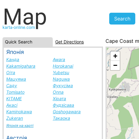
Cape Coast 
Quick Search
Get Directions
Ghana, cities l
Японія
+
Канда
Awara
−
Kakamigahara
Horokanai
Оіта
Yubetsu
Мацуяма
Naguwa
Саду
Фукусіма
Tomisato
Onna
KITAME
Хірата
Акасі
Фудзісава
Kaminokawa
Goshogawara
Zukeran
Такаока
Японія на карті
Австрія