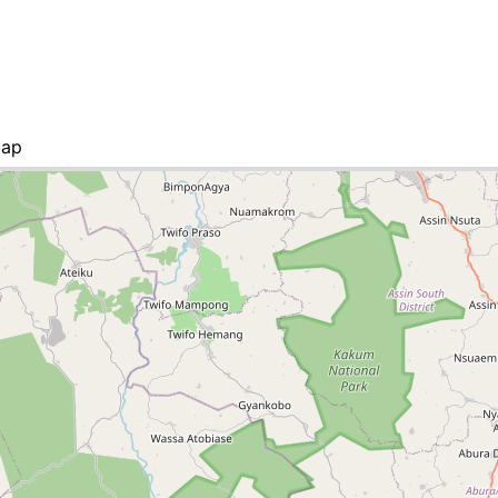
map
ist