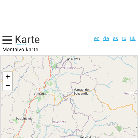
en
de
es
ru
uk
Montalvo karte
Ecuador, Städte-Liste
+
−