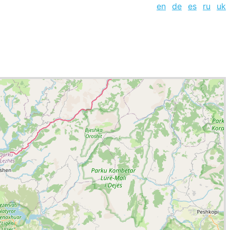
en
de
es
ru
uk