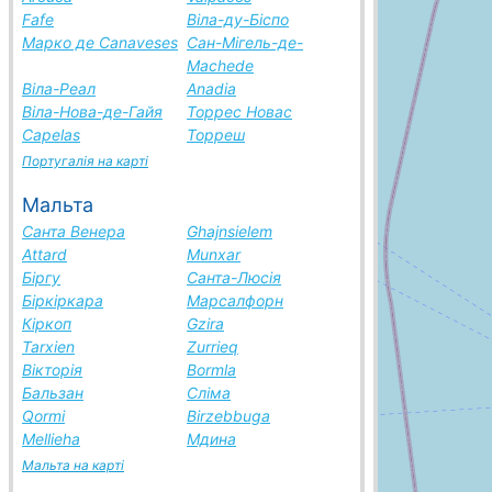
Fafe
Віла-ду-Біспо
Марко де Canaveses
Сан-Мігель-де-
Machede
Віла-Реал
Anadia
Віла-Нова-де-Гайя
Торрес Новас
Capelas
Торреш
Португалія на карті
Мальта
Санта Венера
Ghajnsielem
Attard
Munxar
Біргу
Санта-Люсія
Біркіркара
Марсалфорн
Кіркоп
Gzira
Tarxien
Zurrieq
Вікторія
Bormla
Бальзан
Сліма
Qormi
Birzebbuga
Mellieha
Мдина
Мальта на карті