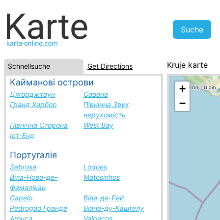
Kruje karte
Schnellsuche
Get Directions
Albanien, Städ
Кайманові острови
+
Джорджтаун
Савана
−
Гранд Харбор
Північна Звук
нерухомість
Північна Сторона
West Bay
Іст-Енд
Португалія
Sabrosa
Lodoes
Віла-Нова-де-
Matosinhos
Фамалікан
Capelo
Віла-де-Рей
Pedrogao Гранде
Віана-ду-Каштелу
Arouca
Valpacos