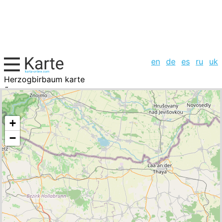
en
de
es
ru
uk
Herzogbirbaum karte
Ãsterreich, Städte-Liste
+
−