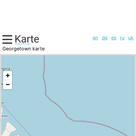
en
de
es
ru
uk
Georgetown karte
Guyana, Städte-Liste
+
−