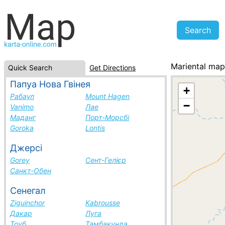
Mariental map
Quick Search
Get Directions
Namibia, cities
Папуа Нова Гвінея
+
Рабаул
Mount Hagen
−
Vanimo
Лае
Маданг
Порт-Морсбі
Goroka
Lontis
Джерсі
Gorey
Сент-Гелієр
Санкт-Обен
Сенегал
Ziguinchor
Kabrousse
Дакар
Луга
Тоуб
Тамбакунда