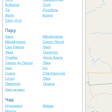
Rufisque
Тоуб
Тіз
Діурбель
Фатік
Колда
Сент-Луїс
Перу
Хаен
Мірафлорес
Мірафлорес
Санта-Люсія
Сан-Рамон
Ліма
Ліма
Тарапото
Тумбес
Чінча Альта
Серро де Паско
Ліма
Уарі
Іло
Cusco
Chachapoyas
Lircay
Ліма
Піментел
Талара
Перу на карті
Чад
Нджамені
Абеше
Мунду