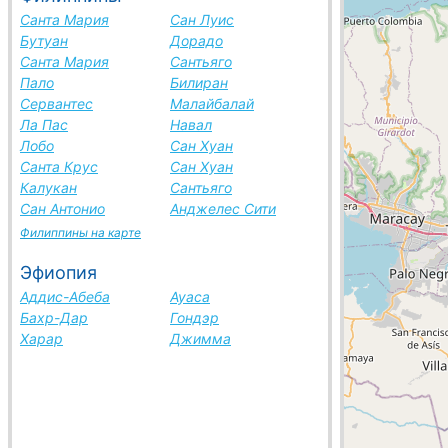
Санта Мария
Сан Луис
Бутуан
Дорадо
Санта Мария
Сантьяго
Пало
Билиран
Сервантес
Малайбалай
Ла Пас
Навал
Лобо
Сан Хуан
Санта Крус
Сан Хуан
Калукан
Сантьяго
Сан Антонио
Анджелес Сити
Филиппины на карте
Эфиопия
Аддис-Абеба
Ауаса
Бахр-Дар
Гондэр
Харар
Джимма