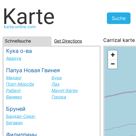
Carrizal karte
Schnellsuche
Get Directions
Venezuela, St
Кука о-ва
+
Аваруа
−
Папуа Новая Гвинея
Маданг
Бука
Порт-Морсби
Лаэ
Рабаул
Маунт-Хаген
Ванимо
Горока
Бруней
Бандар-Сери-
Бегаван
Филиппины