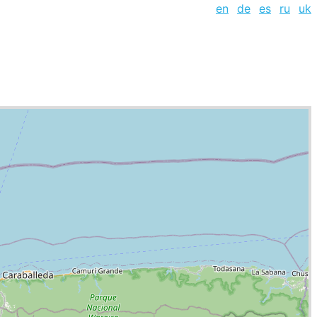
en
de
es
ru
uk